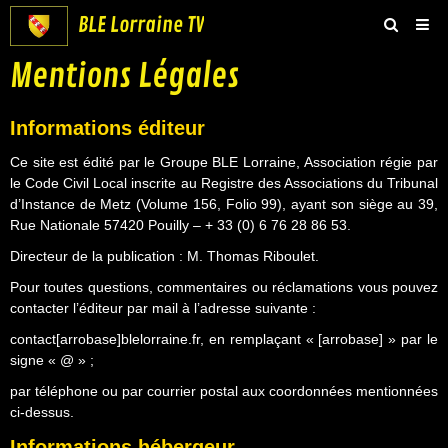
BLE Lorraine TV
Mentions Légales
Accueil
Groupe BLE Lorraine
Informations éditeur
BLE Vidéos
Ce site est édité par le Groupe BLE Lorraine, Association régie par
le Code Civil Local inscrite au Registre des Associations du Tribunal
Boutique
d’Instance de Metz (Volume 156, Folio 99), ayant son siège au 39,
Rue Nationale 57420 Pouilly – + 33 (0) 6 76 28 86 53.
Contact
Directeur de la publication : M. Thomas Riboulet.
Pour toutes questions, commentaires ou réclamations vous pouvez
contacter l’éditeur par mail à l’adresse suivante :
contact[arrobase]blelorraine.fr, en remplaçant « [arrobase] » par le
signe « @ » ;
par téléphone ou par courrier postal aux coordonnées mentionnées
ci-dessus.
Informations hébergeur