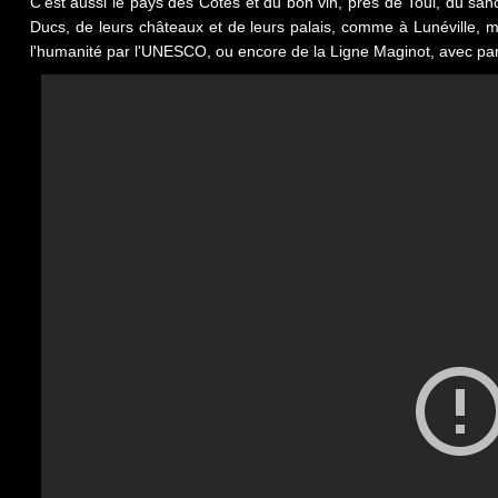
C'est aussi le pays des Côtes et du bon vin, près de Toul, du sanc
Ducs, de leurs châteaux et de leurs palais, comme à Lunéville, m
l'humanité par l'UNESCO, ou encore de la Ligne Maginot, avec par