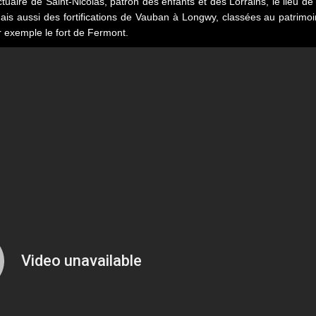
tuaire de Saint-Nicolas, patron des enfants et des Lorrains, le lieu d
ais aussi des fortifications de Vauban à Longwy, classées au patrimo
 exemple le fort de Fermont.