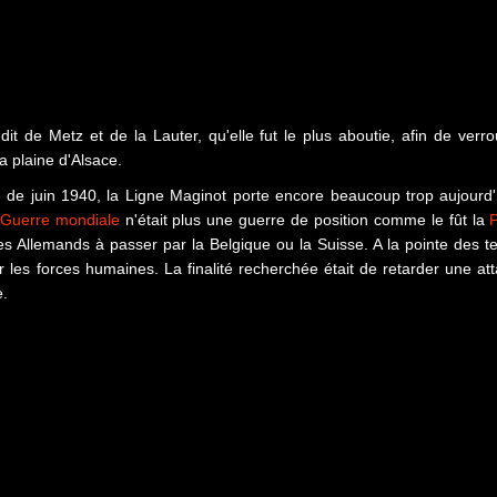
t de Metz et de la Lauter, qu'elle fut le plus aboutie, afin de verrou
la plaine d'Alsace.
 de juin 1940, la Ligne Maginot porte encore beaucoup trop aujourd'
Guerre mondiale
n'était plus une guerre de position comme le fût la
er les Allemands à passer par la Belgique ou la Suisse. A la pointe des 
 les forces humaines. La finalité recherchée était de retarder une att
e.