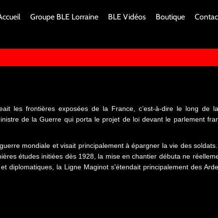
Accueil
Groupe BLE Lorraine
BLE Vidéos
Boutique
Contac
ait les frontières exposées de la France, c’est-à-dire le long de l
inistre de la Guerre qui porta le projet de loi devant le parlement fr
erre mondiale et visait principalement à épargner la vie des soldats.
mières études initiées dès 1928, la mise en chantier débuta ne réelle
s et diplomatiques, la Ligne Maginot s'étendait principalement des Ard