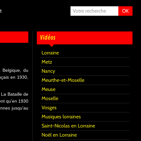
t
OK
Vidéos
Lorraine
Metz
a Belgique, du
Nancy
ançais en 1930,
Meurthe-et-Moselle
Meuse
 La Bataille de
Moselle
ment qu’en 1930
Vosges
ennes jusqu'au
Musiques lorraines
Saint-Nicolas en Lorraine
Noël en Lorraine