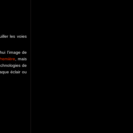
iller les voies
hui l'image de
Première
, mais
technologies de
aque éclair ou