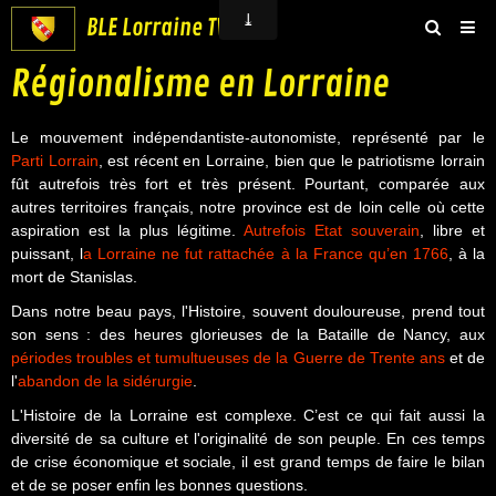
BLE Lorraine TV
Régionalisme en Lorraine
Accueil
Groupe BLE Lorraine
Le mouvement indépendantiste-autonomiste, représenté par le
Parti Lorrain
, est récent en Lorraine, bien que le patriotisme lorrain
BLE Vidéos
fût autrefois très fort et très présent. Pourtant, comparée aux
autres territoires français, notre province est de loin celle où cette
Boutique
aspiration est la plus légitime.
Autrefois Etat souverain
, libre et
Contact
puissant, l
a Lorraine ne fut rattachée à la France qu’en 1766
, à la
mort de Stanislas.
Dans notre beau pays, l'Histoire, souvent douloureuse, prend tout
son sens : des heures glorieuses de la Bataille de Nancy, aux
périodes troubles et tumultueuses de la Guerre de Trente ans
et de
l'
abandon de la sidérurgie
.
L'Histoire de la Lorraine est complexe. C’est ce qui fait aussi la
diversité de sa culture et l'originalité de son peuple. En ces temps
de crise économique et sociale, il est grand temps de faire le bilan
et de se poser enfin les bonnes questions.